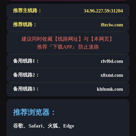
推荐主线路：
34.96.227.59:31204
推荐线路：
i9zciw.com
建议同时收藏【线路网址】与【本网页】
推荐『下载APP』 防止迷路
备用线路1：
rlvf0d.com
备用线路2：
x8xmt.com
备用线路3：
khfnmk.com
推荐浏览器：
谷歌、Safari、火狐、Edge